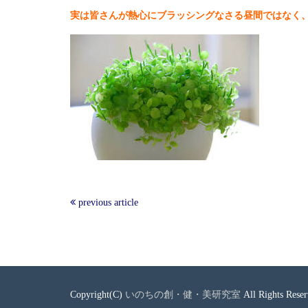
実は皆さんが熱心にブラッシングなさる昼間ではなく
previous article
Copyright(C)
いのちの創・健・美研究室
All Rights Reser