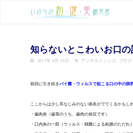
知らないとこわいお口の
2017年 4月 20日
アンチエイジング
,
ブログ
前回に引き続き
バイ菌・ウィルスで起こる口の中の病
ここからは少し耳なじみのない病名がでてくるかもし
・歯肉炎（歯茎のうち、歯肉の炎症です）
・口内炎の一部（ウィルス・雑菌による粘膜のただれ