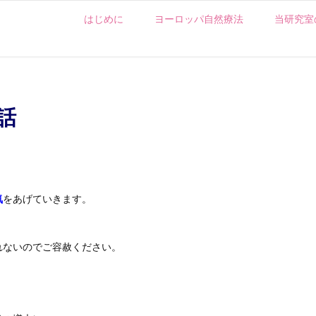
はじめに
ヨーロッパ自然療法
当研究室
話
気
をあげていきます。
れないのでご容赦ください。
）