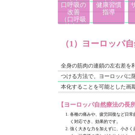
口呼吸の
健康習慣
改善
指導
（口呼吸
外来）
（1）ヨーロッパ自
全身の筋肉の連鎖の左右差を
つける方法で、ヨーロッパに
本化することを可能とした画
【ヨーロッパ自然療法の長
各種の痛みや、疲労回復など日常
く対応でき、効果的です。
強く大きな力を加えずに、小さく