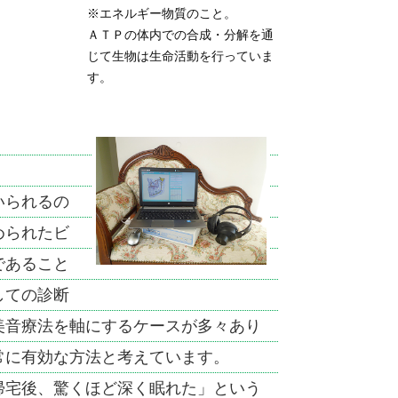
※エネルギー物質のこと。
ＡＴＰの体内での合成・分解を通
じて生物は生命活動を行っていま
す。
いられるの
められたビ
であること
しての診断
美音療法を軸にするケースが多々あり
常に有効な方法と考えています。
帰宅後、驚くほど深く眠れた」という