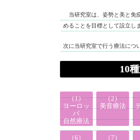
当研究室は、姿勢と美と免疫
めることを目標として設立し
次に当研究室で行う療法につ
10
（1）
（2）
ヨーロッ
美音療法
パ
自然療法
（6）
（7）