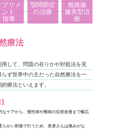
サプリメ
顎関節症
無抜歯
ント
の治療
健美型治
指導
療
然療法
利用して、問題の在りかや対処法を見
限らず世界中の主だった自然療法を一
期的療法といえます。
所】
的なケアから、慢性病や難病の症状改善まで幅広
柔らかい刺激で行うため、患者さんは痛みがな