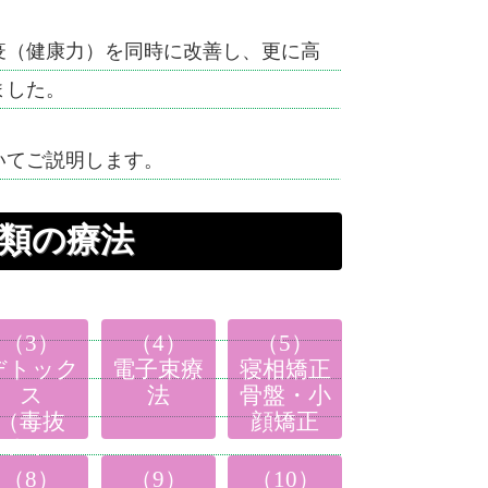
（健康力）を同時に改善し、更に高
ました。
いてご説明します。
種類の療法
（3）
（4）
（5）
デトック
電子束療
寝相矯正
ス
法
骨盤・小
（毒抜
顔矯正
き）
（8）
（9）
（10）