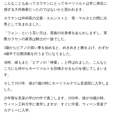
こんなこともあってカラヤンにとってモーツァルトは常に身近に
感ずる大作曲家だったのではないかと思われます。
カラヤンは外科医の父親・エルンストと、母・マルタとの間に次
男として生まれました。
「フォン」という言い方は、貴族の出身者をあらわしますし、実
際カラヤンの家系は騎士の一族でした。
3歳からピアノの習い事を始めると、めきめきと腕を上げ、わずか
4歳半で公開演奏を行うまでになりました。
当時、彼もまた「ピアノの『神童』」と呼ばれました。こんなと
ころにも何やらモーツァルトを彷彿させるものを感じてしまいま
す。
そして1915年、彼が7歳の時にモーツァルテウム音楽院に入学しま
した。
少年期を音楽の学びの中で過ごします。1926年、彼が18歳の時、
ウィーン工科大学に進学しますが、すぐに中退。ウィーン音楽ア
カデミーに入学。